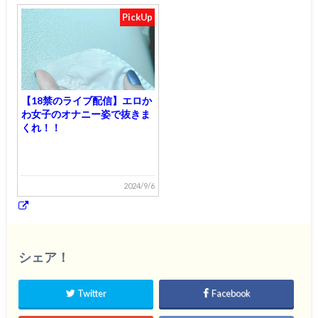
PickUp
【18禁のライブ配信】エロか
わ女子のオナニー姿で抜きま
くれ！！
2024/9/6
シェア！
Twitter
Facebook