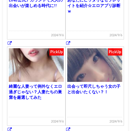
出会いが楽しめる時代に!!
イトを紹介☆エロアプリ診断
ｗ
2024/9/6
2024/9/6
PickUp
PickUp
綺麗な人妻って例外なくエロ
出会って即尺しちゃう女の子
過ぎじゃない？人妻たちの巣
と出会いたくない？！
窟を厳選してみた
2024/9/6
2024/9/6