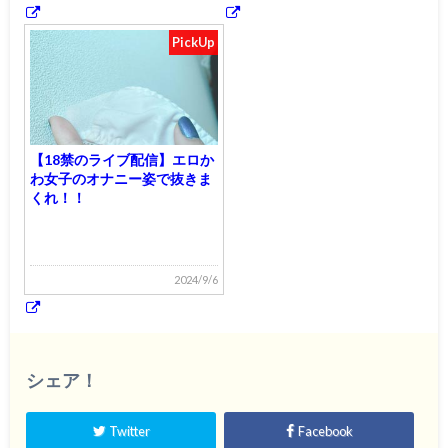
PickUp
【18禁のライブ配信】エロか
わ女子のオナニー姿で抜きま
くれ！！
2024/9/6
シェア！
Twitter
Facebook