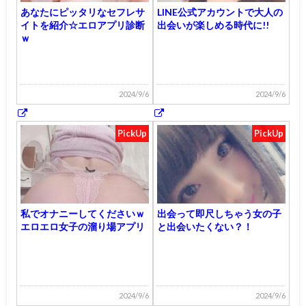
あなたにピッタリなセフレサ
LINE公式アカウントで大人の
イトを紹介☆エロアプリ診断
出会いが楽しめる時代に!!
ｗ
2024/9/6
2024/9/6
PickUp
PickUp
私でオナニーしてくださいｗ
出会って即尺しちゃう女の子
エロエロ女子の溜り場アプリ
と出会いたくない？！
2024/9/6
2024/9/6